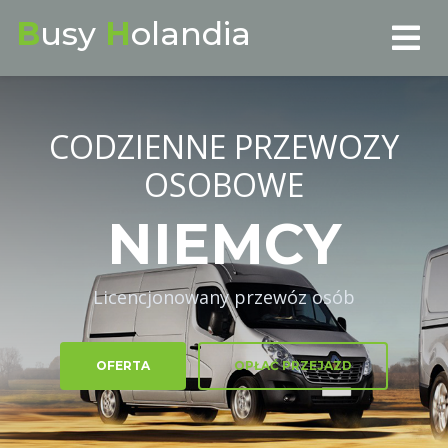
B
usy
H
olandia
CODZIENNE PRZEWOZY
OSOBOWE
BELGIA
Licencjonowany przewóz osób
OFERTA
OPŁAĆ PRZEJAZD