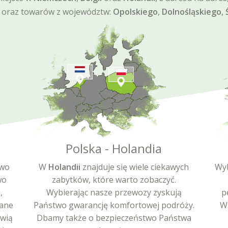
 oraz towarów z województw:
Opolskiego
,
Dolnośląskiego
,
Polska - Holandia
two
W
Holandii
znajduje się wiele ciekawych
Wyb
wo
zabytków, które warto zobaczyć.
,
Wybierając nasze przewozy zyskują
p
wane
Państwo gwarancję komfortowej podróży.
W
twią
Dbamy także o bezpieczeństwo Państwa