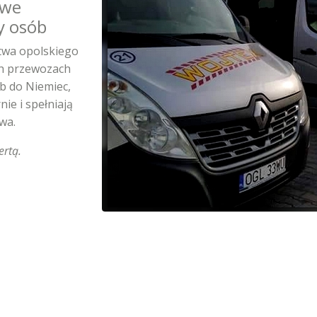
owe
y osób
ztwa opolskiego
ch przewozach
b do Niemiec,
nie i spełniają
wa.
ertą.