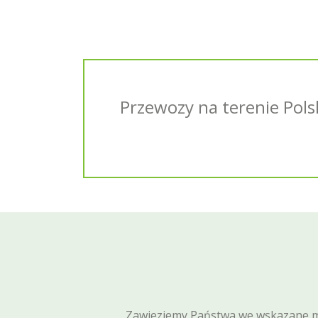
Przewozy na terenie Pols
Zawieziemy Państwa we wskazane m