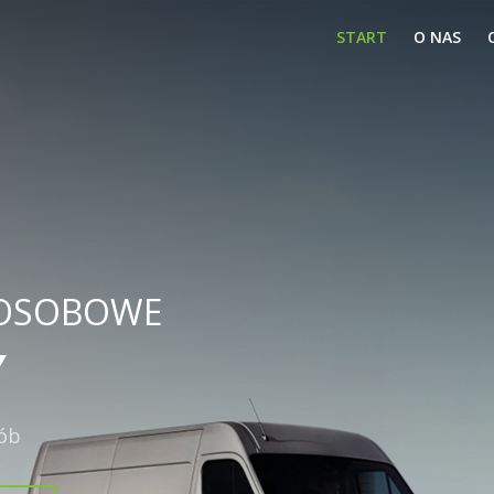
(current)
START
O NAS
 OSOBOWE
ób