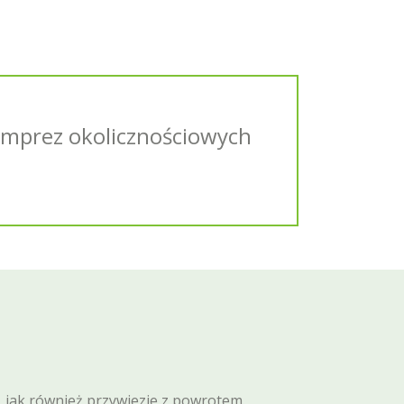
 imprez okolicznościowych
, jak również przywiezie z powrotem.