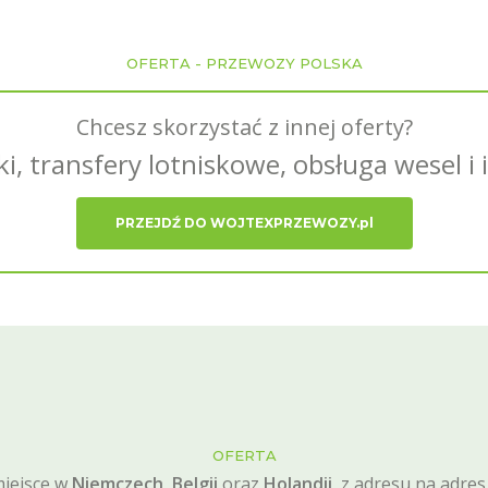
OFERTA - PRZEWOZY POLSKA
Chcesz skorzystać z innej oferty?
ki, transfery lotniskowe, obsługa wesel i
PRZEJDŹ DO WOJTEXPRZEWOZY.pl
OFERTA
iejsce w
Niemczech
,
Belgii
oraz
Holandii
, z adresu na adres