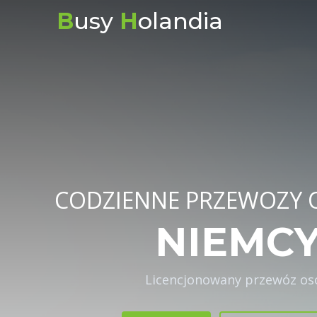
B
usy
H
olandia
CODZIENNE PRZEWOZY
BELGIA
Licencjonowany przewóz os